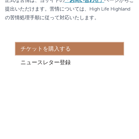
正式な苦情は、当サイトの
「お問い合わせ」
ページからご
提出いただけます。苦情については、High Life Highland
の苦情処理手順に従って対応いたします。
チケットを購入する
ニュースレター登録
住所
インヴァネス城体験
インヴァネス
IV2 3EG
イベント情報
よくある質問
特集・記事
アクセシビリティ
旅行業界
サステナビリティ
学習
利用規約