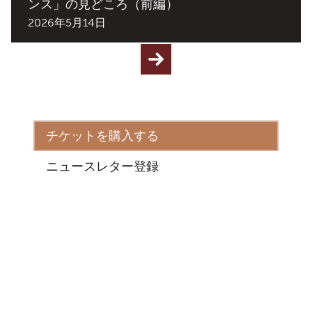
ンス」の見どころ（前編）
2026年5月14日
チケットを購入する
ニュースレター登録
住所
インヴァネス城体験
インヴァネス
IV2 3EG
イベント情報
よくある質問
特集・記事
アクセシビリティ
旅行業界
サステナビリティ