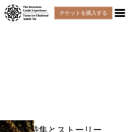
本文へスキップ
チケットを購入する
特集とストーリー