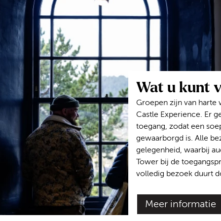
Wat u kunt 
Groepen zijn van harte 
Castle Experience. Er ge
toegang, zodat een soe
gewaarborgd is. Alle be
gelegenheid, waarbij a
Tower bij de toegangspr
volledig bezoek duurt 
Meer informatie