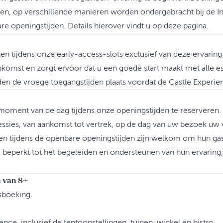
oen, op verschillende manieren worden ondergebracht bij de In
re openingstijden. Details hierover vindt u op deze pagina.
 tijdens onze early-access-slots exclusief van deze ervaring
omst en zorgt ervoor dat u een goede start maakt met alle es
den de vroege toegangstijden plaats voordat de Castle Experie
oment van de dag tijdens onze openingstijden te reserveren.
ssies, van aankomst tot vertrek, op de dag van uw bezoek uw v
en tijdens de openbare openingstijden zijn welkom om hun gast
l beperkt tot het begeleiden en ondersteunen van hun ervaring,
n van 8+
sboeking.
nce, inclusief de tentoonstellingen, tuinen, winkel en bistro.