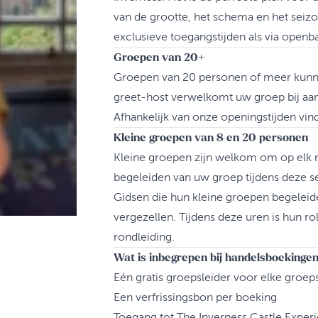
van de grootte, het schema en het seiz
exclusieve toegangstijden als via openba
Groepen van 20+
Groepen van 20 personen of meer kunnen
greet-host verwelkomt uw groep bij aank
Afhankelijk van onze openingstijden vin
Kleine groepen van 8 en 20 personen
Kleine groepen zijn welkom om op elk m
begeleiden van uw groep tijdens deze se
Gidsen die hun kleine groepen begeleid
vergezellen. Tijdens deze uren is hun ro
rondleiding.
Wat is inbegrepen bij handelsboekinge
Eén gratis groepsleider voor elke groep
Een verfrissingsbon per boeking
Toegang tot The Inverness Castle Experie