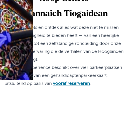
Ceannaich Tiogaidean
Boek uw tickets en ontdek alles wat deze niet te missen
bezienswaardigheid te bieden heeft — van een heerlijke
afternoon tea tot een zelfstandige rondleiding door onze
hedendaagse ervaring die de verhalen van de Hooglanden
tot leven brengt.
The Castle Experience beschikt over vier parkeerplaatsen
voor houders van een gehandicaptenparkeerkaart,
uitsluitend op basis van
vooraf reserveren
.
Belevenis-tickets
Prijzen vanaf
Dagtarief: £16
Online tarief: £14