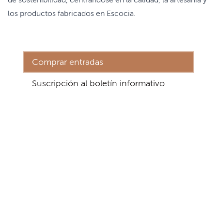
de sostenibilidad, centrándose en la calidad, la artesanía y
los productos fabricados en Escocia.
Comprar entradas
Suscripción al boletín informativo
Dirección
La experiencia del castillo de Inverness
Inverness
IV2 3EG
Qué hay
Preguntas frecuentes
Reportajes y
Accesibilidad
artículos
Sostenibilidad
Sector turístico
Términos y
Aprende
condiciones