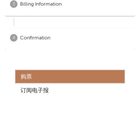
购票
订阅电子报
地址
因弗内斯城堡之旅
因弗内斯
IV2 3EG
活动预告
常见问题