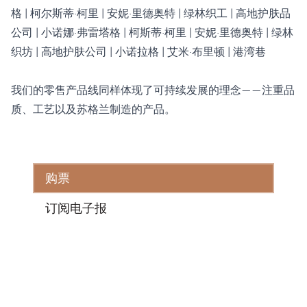
格 | 柯尔斯蒂·柯里 | 安妮·里德奥特 | 绿林织工 | 高地护肤品
公司 | 小诺娜·弗雷塔格 | 柯斯蒂·柯里 | 安妮·里德奥特 | 绿林
织坊 | 高地护肤公司 | 小诺拉格 | 艾米·布里顿 | 港湾巷
我们的零售产品线同样体现了可持续发展的理念——注重品
质、工艺以及苏格兰制造的产品。
购票
订阅电子报
地址
因弗内斯城堡之旅
因弗内斯
IV2 3EG
活动预告
常见问题